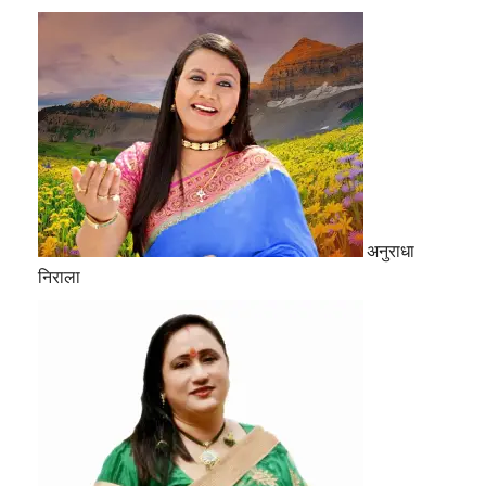
अनुराधा
निराला