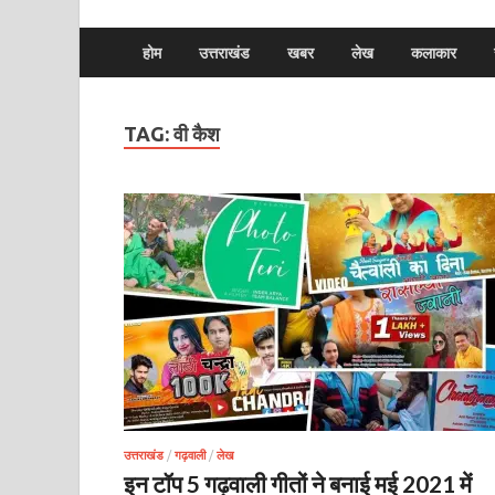
होम
उत्तराखंड
खबर
लेख
कलाकार
TAG:
वी कैश
उत्तराखंड
/
गढ़वाली
/
लेख
इन टॉप 5 गढ़वाली गीतों ने बनाई मई 2021 में