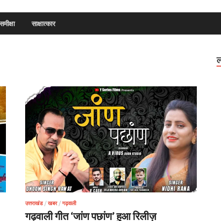
समीक्षा
साक्षात्कार
ल
उत्तराखंड
/
खबर
/
गढ़वाली
गढ़वाली गीत ‘जांण पछांण’ हुआ रिलीज़