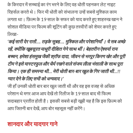
के किरदार में सच्चाई का रंग भरने के लिए वह धोती पहनकर लेट नाइट
रिहर्सल करते थे। फिर भी धोती को संभालना उन्हें सबसे मुश्किल काम
लगता था। फ़िल्म के 19 साल के सफर को याद करते हुए शाहरुख खान ने
सोशल मीडिया पर फिल्‍म की शूटिंग की कुछ तस्‍वीरों को शेयर करते हुए
लिखा-
‘कई सारी देर रातों…. तड़के सुबह…. मुश्‍क‍िल और परेशानियाँ । ये सब अच्‍छे
रहें, क्‍योंकि खूबसूरत माधुरी दीक्षित नेने साथ थीं। बेहतरीन ऐश्वर्या राय
बच्चन, हमेशा हंसमुख जैकी श्रॉफ दादा, जीवन से भरपूर किरण खेर और पूरी
टीम ने इसे मास्‍टरफुल और धैर्य रखने वाले संजय लीला भंसाली के साथ पूरा
किया। एक ही समस्‍या थी… मेरी धोती बार-बार खुल के गिर जाती थी…!!
प्‍यार देने के लिए सभी को धन्‍यवाद।’
जी हाँ उनकी धोती बार बार खुल जाती थी और वह इस वजह से अधिक
परेशान थे मगर आज आप देखें तो रिलीज के 19 साल बाद भी फिल्म
सदाबहार प्रतीत होती है। इसकी सबसे बड़ी खूबी यह है कि इस फ़िल्म को
आप जितनी बार देखें, आप बोर महसूस नहीं करेंगे।
शानदार और यादगार गाने