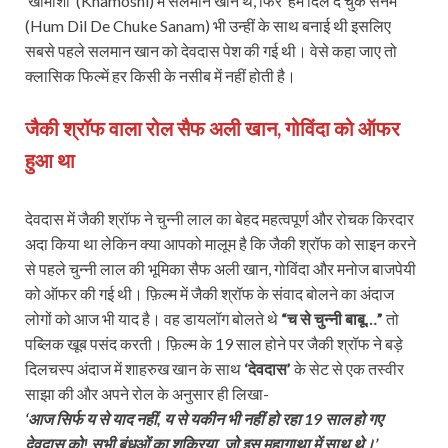
‘खामोशी’ (Khamoshi) में सलमान खान थे, फिर ‘हम दिल दे चुके सनम’
(Hum Dil De Chuke Sanam) भी उन्हीं के साथ बनाई थी इसलिए
सबसे पहले सलमान खान को देवदास पेश की गई थी। वेसे कहा जाए तो
क्लासिक फिल्में हर किसी के नसीब में नहीं होती है।
जैकी श्रॉफ वाला रोल सैफ अली खान, गोविंदा को ऑफर
हुआ था
देवदास में जैकी श्रॉफ ने चुन्नी लाल का बेहद महत्वपूर्ण और रोचक किरदार
अदा किया था लेकिन क्या आपको मालूम है कि जैकी श्रॉफ को साइन करने
से पहले चुन्नी लाल की भूमिका सैफ अली खान, गोविंदा और मनोज बाजपेयी
को ऑफर की गई थी। फ़िल्म में जैकी श्रॉफ के संवाद बोलने का अंदाज
लोगों को आज भी याद है। वह डायलॉग बोलते थे
“च से चुन्नी बाबू…”
तो
पब्लिक खूब पसंद करती। फ़िल्म के 19 साल होने पर जैकी श्रॉफ ने बड़े
दिलचस्प अंदाज में शाहरुख खान के साथ
‘देवदास’
के सेट से एक तस्वीर
साझा की और अपने रोल के अनुसार ही लिखा-
‘आज सिर्फ य से याद नहीं, य से यकीन भी नहीं हो रहा 19 साल हो गए
देवदास को! सभी बंधुओं का शुक्रिया, जो इस महागाथा में साथ थे।’