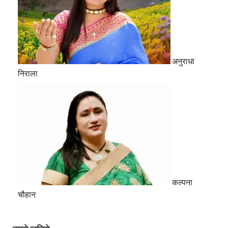
अनुराधा
निराला
कल्पना
चौहान