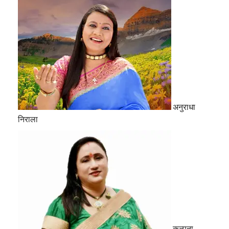
अनुराधा
निराला
कल्पना