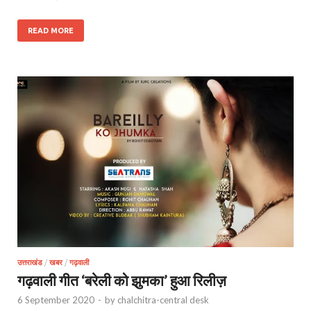
READ MORE
उत्तराखंड
/
खबर
/
गढ़वाली
गढ़वाली गीत ‘बरेली को झुमका’ हुआ रिलीज़
6 September 2020
-
by
chalchitra-central desk